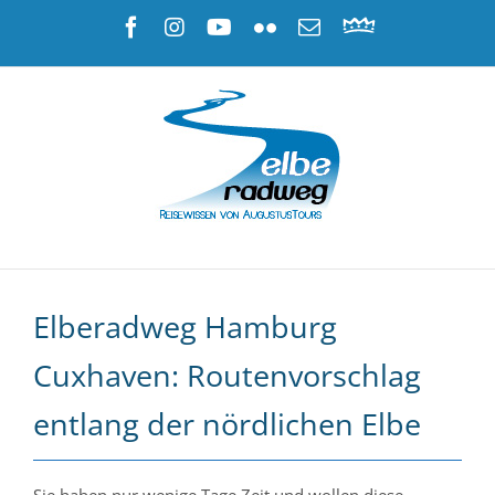
Zum
Facebook
Instagram
YouTube
Flickr
E-
Radreisen
Inhalt
Mail
am
springen
Elberadweg
|
AugustusTours
Elberadweg Hamburg
Cuxhaven: Routenvorschlag
entlang der nördlichen Elbe