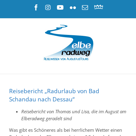
Zum
Facebook
Instagram
YouTube
Flickr
E-
Radreisen
Inhalt
Mail
am
springen
Elberadweg
|
AugustusTours
Reisebericht „Radurlaub von Bad
Schandau nach Dessau“
Reisebericht von Thomas und Lisa, die im August am
Elberadweg geradelt sind
Was gibt es Schöneres als bei herrlichem Wetter einen